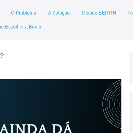
O Problema
A Solução
Método BERITH
N
e Escolher a Berith
o?