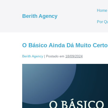
Home
Berith Agency
Por Qu
O Básico Ainda Dá Muito Cert
Berith Agency
|
Postado em
18/09/2024