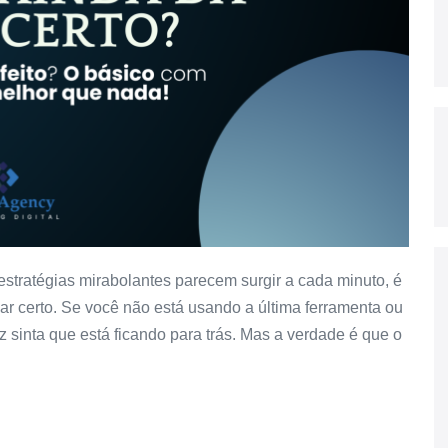
tratégias mirabolantes parecem surgir a cada minuto, é
dar certo. Se você não está usando a última ferramenta ou
sinta que está ficando para trás. Mas a verdade é que o